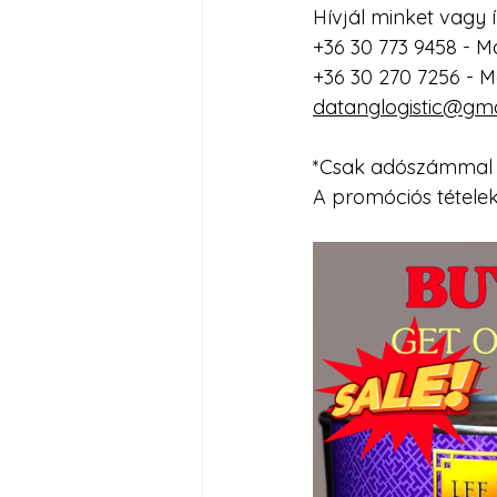
Hívjál minket vagy í
+36 30 773 9458 - M
+36 30 270 7256 - 
datanglogistic@gm
*Csak adószámmal re
A promóciós tételek