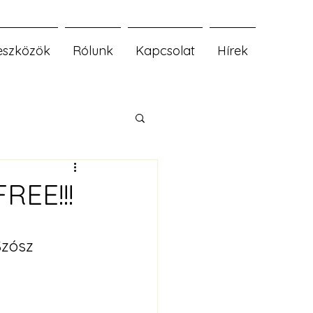
eszközök
Rólunk
Kapcsolat
Hírek
REE!!!
zósz 