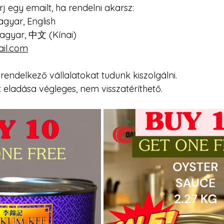
rj egy emailt, ha rendelni akarsz:
agyar, English
Magyar, 中文 (Kínai)
ail.com
ndelkező vállalatokat tudunk kiszolgálni. 
 eladása végleges, nem visszatéríthető.