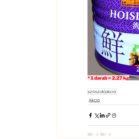
szószok
akció
Akció