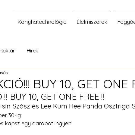
Konyhatechnológia
Élelmiszerek
Fogyó
Raktár
Hírek
asás
KCIÓ!!! BUY 10, GET ONE F
Ó!!! BUY 10, GET ONE FREE!!!
sin Szósz és Lee Kum Hee Panda Osztriga S
er 30-ig:
és kapsz egy darabot ingyen!