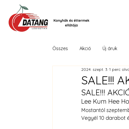
Összes
Akció
Új áruk
2024. szept. 3.
1 perc olv
SALE!!! A
SALE!!! AKCI
Lee Kum Hee Hoi
Mostantól szeptemb
Vegyél 10 darabot 