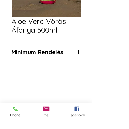
Aloe Vera Vörös
Áfonya 500ml
Minimum Rendelés
20 üveg
Da Tang Logistic
Cím:
2351 Alsónémedi, Raktárad utca 3
Logisztikai Park, B ép, 3. kapu
Phone
Email
Facebook
Telefonszám:
+36 30 270 7256