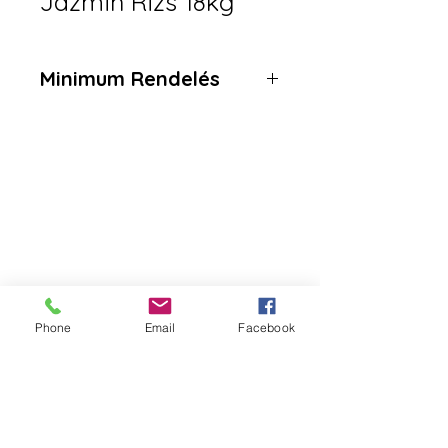
Jázmin Rizs 18kg
Minimum Rendelés
Da Tang Logistic
Cím:
2351 Alsónémedi, Raktárad utca 3
Logisztikai Park, B ép, 3. kapu
Telefonszám:
+36 30 270 7256
Phone
Email
Facebook
Email: datangrendeles@gmail.com
WeChat ID: DatangLogistic - 中文
(Kínai)