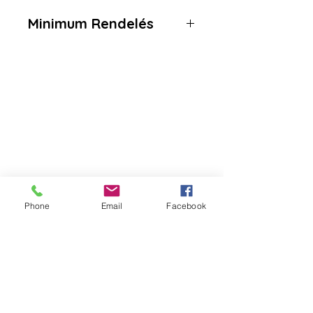
Minimum Rendelés
1 karton = 600 darab
Da Tang Logistic
Cím:
2351 Alsónémedi, Raktárad utca 3
Logisztikai Park, B ép, 3. kapu
Telefonszám:
+36 30 270 7256
Phone
Email
Facebook
Email: datangrendeles@gmail.com
WeChat ID: DatangLogistic - 中文
(Kínai)