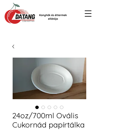
24oz/700ml Ovális
Cukornád papírtálka