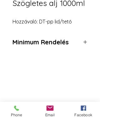
Szögletes alj 1000ml
Hozzávaló: DT-pp lid/tető
Minimum Rendelés
4 karton = 300 darab
Da Tang Logistic
Cím:
2351 Alsónémedi, Raktárad utca 3
Logisztikai Park, B ép, 3. kapu
Telefonszám:
Phone
Email
Facebook
+36 30 270 7256
Email: datangrendeles@gmail.com
WeChat ID: DatangLogistic - 中文