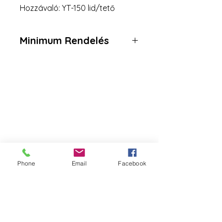
Hozzávaló: YT-150 lid/tető
Minimum Rendelés
2 karton = 600 darab
Da Tang Logistic
Cím:
2351 Alsónémedi, Raktárad utca 3
Logisztikai Park, B ép, 3. kapu
Telefonszám:
Phone
Email
Facebook
+36 30 270 7256
Email: datangrendeles@gmail.com
WeChat ID: DatangLogistic - 中文
(Kínai)