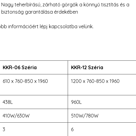
Nagy teherbírású, zárható görgők a könnyű tisztítás és a
biztonság garantálása érdekében
bb információért lépj kapcsolatba velünk.
KKR-06
Széria
KKR-12
Széria
610 x 760
-
850 x 1960
1200 x 760
-
850 x 1960
438L
960L
410W/630W
510W/780W
3
6