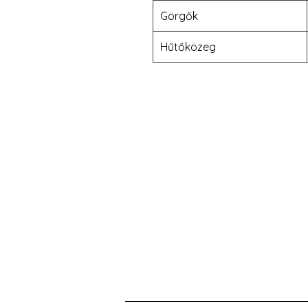
Görgők
Hűtőközeg
Da Tang Logistic
Cím:
2351 Alsónémedi, Raktárad utca 
Logisztikai Park, B ép, 3. kapu
Telefonszám:
+36 30 270 7256
Email: datangrendeles@gmail.c
WeChat ID: DatangLogistic - 中文 