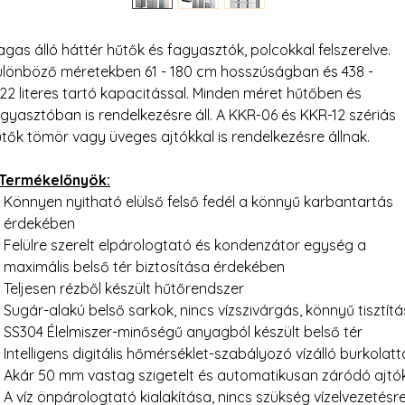
gas álló háttér hűtők és fagyasztók, polcokkal felszerelve.
lönböző méretekben 61 - 180 cm hosszúságban és 438 -
22 literes tartó kapacitással. Minden méret hűtőben és
gyasztóban is rendelkezésre áll. A KKR-06 és KKR-12 szériás
tők tömör vagy üveges ajtókkal is rendelkezésre állnak.
 Termékelőnyök:
Könnyen nyitható elülső felső fedél a könnyű karbantartás
érdekében
Felülre szerelt elpárologtató és kondenzátor egység a
maximális belső tér biztosítása érdekében
Teljesen rézből készült hűtőrendszer
Sugár-alakú belső sarkok, nincs vízszivárgás, könnyű tisztítá
SS304 Élelmiszer-minőségű anyagból készült belső tér
Intelligens digitális hőmérséklet-szabályozó vízálló burkolatt
Akár 50 mm vastag szigetelt és automatikusan záródó ajtó
A víz önpárologtató kialakítása, nincs szükség vízelvezetésr