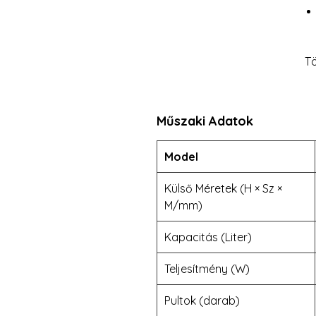
Tö
Műszaki Adatok
Model
Külső Méretek (H × Sz ×
M/mm)
Kapacitás (Liter)
Teljesítmény (W)
Pultok (darab)