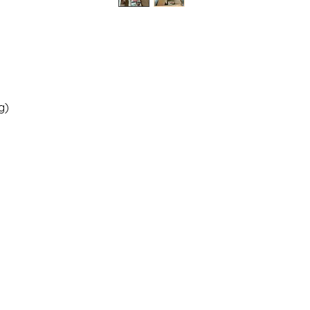
g)
3
om
(Kínai)