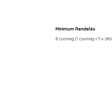
Minimum Rendelés
8 csomag (1 csomag = 5 x 240
Da Tang Logistic
Cím:
2351 Alsónémedi, Raktárad utca 
Logisztikai Park, B ép, 3. kapu
Telefonszám:
+36 30 270 7256
Email: datangrendeles@gmail.c
WeChat ID: DatangLogistic - 中文 